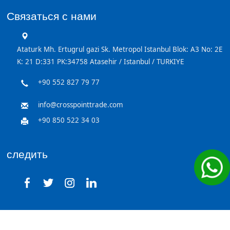
Связаться с нами
Ataturk Mh. Ertugrul gazi Sk. Metropol Istanbul Blok: A3 No: 2E
K: 21 D:331 PK:34758 Atasehir / Istanbul / TURKIYE
+90 552 827 79 77
info@crosspointtrade.com
+90 850 522 34 03
следить