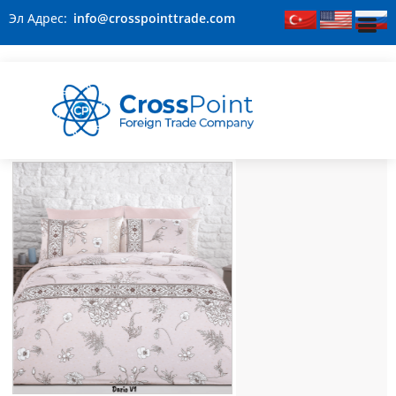
Эл Адрес:
info@crosspointtrade.com