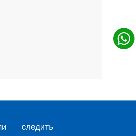
ми
следить