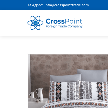
Эл Адрес:
info@crosspointtrade.com